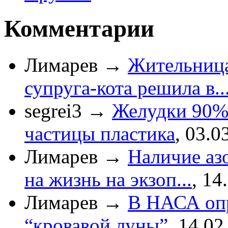
Комментарии
Лимарев
→
Жительница
супруга-кота решила в..
segrei3
→
Желудки 90%
частицы пластика
,
03.0
Лимарев
→
Наличие азо
на жизнь на экзоп...
,
14
Лимарев
→
В НАСА опр
“кровавой луны”
,
14.02