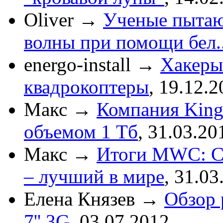
Oliver
→
Ученые пытаю
волны при помощи бел..
energo-install
→
Хакеры
квадрокоптеры
,
19.12.2
Макс
→
Компания King
объемом 1 Тб
,
31.03.20
Макс
→
Итоги MWC: См
– лучший в мире
,
31.03
Елена Князев
→
Обзор 
7'' 3G
,
03.07.2012