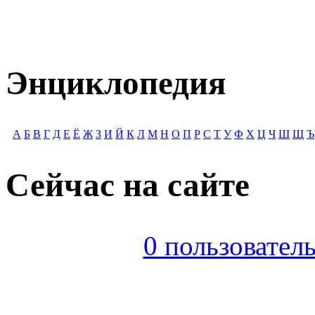
Энциклопедия
А
Б
В
Г
Д
Е
Ё
Ж
З
И
Й
К
Л
М
Н
О
П
Р
С
Т
У
Ф
Х
Ц
Ч
Ш
Щ
Ъ
Сейчас на сайте
0 пользователь