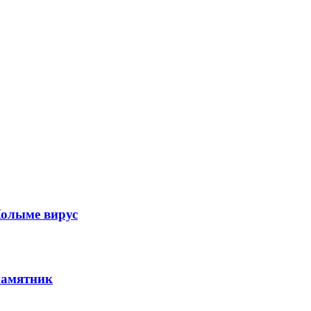
Колыме вирус
памятник