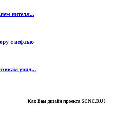
нем интелл...
ору с нефтью
зикам увид...
Как Вам дизайн проекта SCNC.RU?