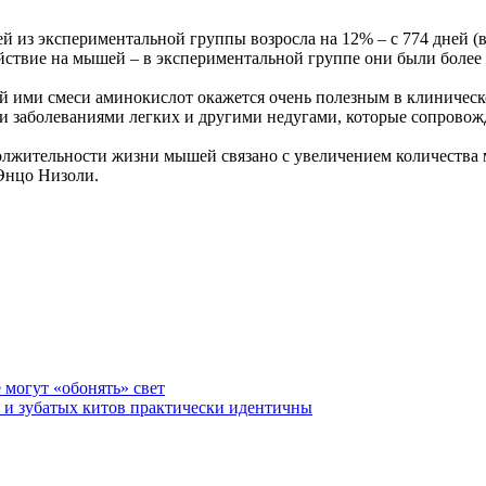
 из экспериментальной группы возросла на 12% – с 774 дней (в
йствие на мышей – в экспериментальной группе они были более
ой ими смеси аминокислот окажется очень полезным в клиничес
и заболеваниями легких и другими недугами, которые сопровож
должительности жизни мышей связано с увеличением количеств
 Энцо Низоли.
могут «обонять» свет
и зубатых китов практически идентичны