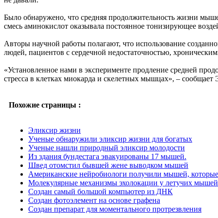
Было обнаружено, что средняя продолжительность жизни мышей
смесь аминокислот оказывала постоянное тонизирующее возде
Авторы научной работы полагают, что использование созданн
людей, пациентов с сердечной недостаточностью, хроническим
«Установленное нами в эксперименте продление средней про
стресса в клетках миокарда и скелетных мышцах», – сообщает
Похожие страницы :
Эликсир жизни
Ученые обнаружили эликсир жизни для богатых
Ученые нашли природный эликсир молодости
Из здания бундестага эвакуированы 17 мышей.
Швед отомстил бывшей жене выводком мышей
Американские нейробиологи получили мышей, которые 
Молекулярные механизмы эхолокации у летучих мышей 
Создан самый большой компьютер из ДНК
Создан фотоэлемент на основе графена
Создан препарат для моментального протрезвления