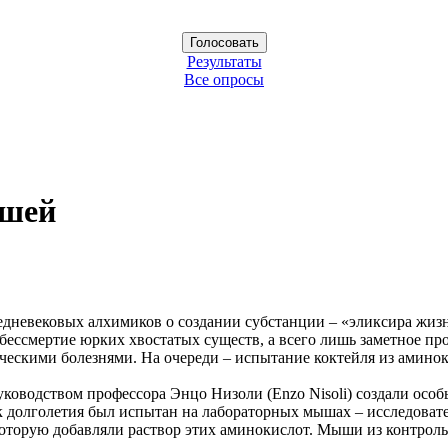
Результаты
Все опросы
ышей
едневековых алхимиков о создании субстанции – «эликсира жизн
 бессмертие юрких хвостатых существ, а всего лишь заметное пр
ескими болезнями. На очереди – испытание коктейля из аминок
руководством профессора Энцо Низоли (Enzo Nisoli) создали особ
 долголетия был испытан на лабораторных мышах – исследовате
которую добавляли раствор этих аминокислот. Мыши из контрол