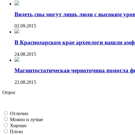
Видеть сны могут лишь люди с высоким уров
02.09.2015
В Краснодарском крае археологи нашли амф
24.08.2015
Магнитостатическая червоточина помогла фи
22.08.2015
Опрос
Отлично
Можно и лучше
Хорошо
Плохо