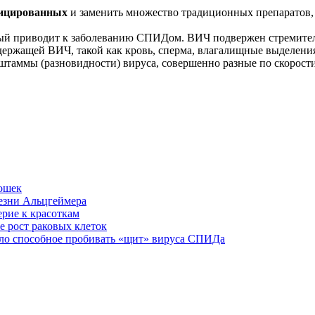
фицированных
и заменить множество традиционных препаратов,
рый приводит к заболеванию СПИДом. ВИЧ подвержен стремител
держащей ВИЧ, такой как кровь, сперма, влагалищные выделения
 штаммы (разновидности) вируса, совершенно разные по скорост
кошек
лезни Альцгеймера
рие к красоткам
 рост раковых клеток
ло способное пробивать «щит» вируса СПИДа