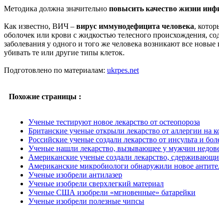
Методика должна значительно
повысить качество жизни ин
Как известно, ВИЧ –
вирус иммунодефицита человека
, кото
оболочек или крови с жидкостью телесного происхождения, со
заболевания у одного и того же человека возникают все новые
убивать те или другие типы клеток.
Подготовлено по материалам:
ukrpes.net
Похожие страницы :
Ученые тестируют новое лекарство от остеопороза
Британские ученые открыли лекарство от аллергии на 
Российские ученые создали лекарство от инсульта и бо
Ученые нашли лекарство, вызывающее у мужчин недове
Американские ученые создали лекарство, сдерживающие
Американские микробиологи обнаружили новое антите
Ученые изобрели антилазер
Ученые изобрели сверхлегкий материал
Ученые США изобрели «мгновенные» батарейки
Ученые изобрели полезные чипсы