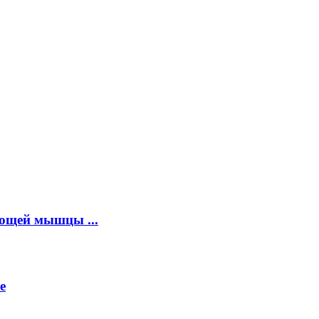
ющей мышцы ...
е