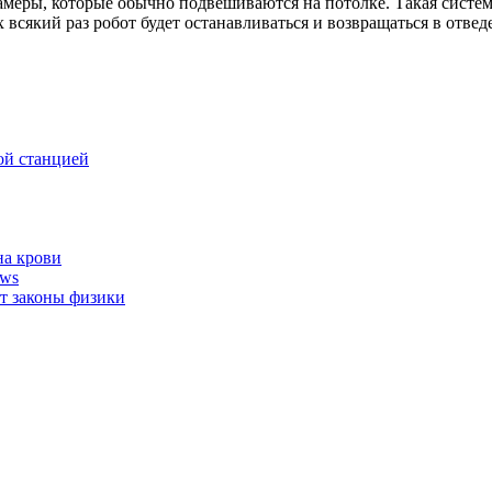
меры, которые обычно подвешиваются на потолке. Такая система
всякий раз робот будет останавливаться и возвращаться в отвед
ой станцией
на крови
ows
т законы физики