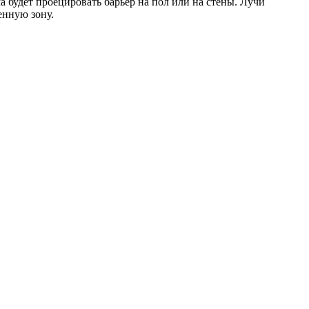
 будет проецировать барьер на пол или на стены. Лучи
енную зону.