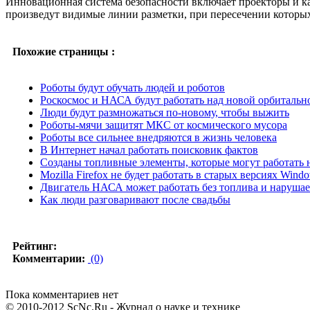
Инновационная система безопасности включает проекторы и ка
произведут видимые линии разметки, при пересечении которых 
Похожие страницы :
Роботы будут обучать людей и роботов
Роскосмос и НАСА будут работать над новой орбитальн
Люди будут размножаться по-новому, чтобы выжить
Роботы-мячи защитят МКС от космического мусора
Роботы все сильнее внедряются в жизнь человека
В Интернет начал работать поисковик фактов
Созданы топливные элементы, которые могут работать 
Mozilla Firefox не будет работать в старых версиях Wind
Двигатель НАСА может работать без топлива и нарушае
Как люди разговаривают после свадьбы
Рейтинг:
Комментарии:
(0)
Пока комментариев нет
© 2010-2012 ScNc.Ru - Журнал о науке и технике