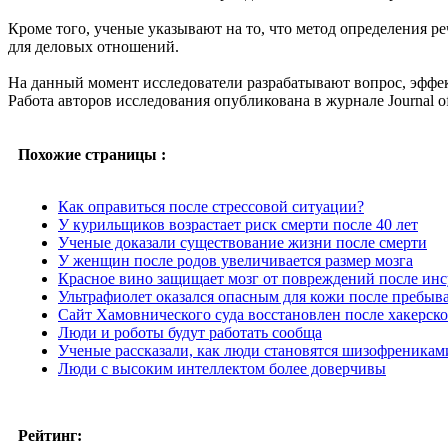
Кроме того, ученые указывают на то, что метод определения р
для деловых отношений.
На данный момент исследователи разрабатывают вопрос, эффек
Работа авторов исследования опубликована в журнале Journal of P
Похожие страницы :
Как оправиться после стрессовой ситуации?
У курильщиков возрастает риск смерти после 40 лет
Ученые доказали существование жизни после смерти
У женщин после родов увеличивается размер мозга
Красное вино защищает мозг от повреждений после инс
Ультрафиолет оказался опасным для кожи после пребыв
Сайт Хамовнического суда восстановлен после хакерско
Люди и роботы будут работать сообща
Ученые рассказали, как люди становятся шизофреникам
Люди с высоким интеллектом более доверчивы
Рейтинг: