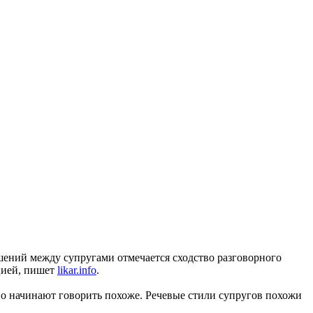
ошений между супругами отмечается сходство разговорного
ацией, пишет
likar.info
.
ьно начинают говорить похоже. Речевые стили супругов похожи