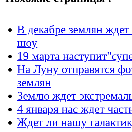
В декабре землян ждет
шоу
19 марта наступит"суп
На Луну отправятся ф
землян
Землю ждет экстремал
4 января нас ждет част
Ждет ли нашу галактик