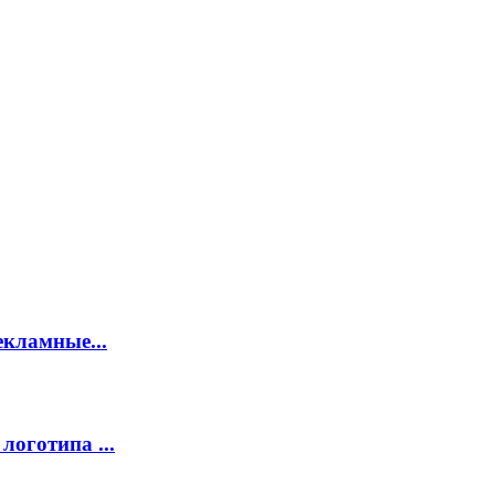
екламные...
логотипа ...