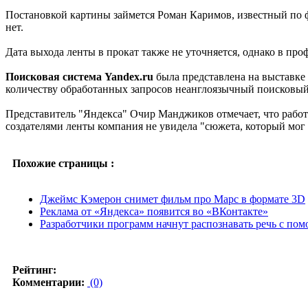
Постановкой картины займется Роман Каримов, известный по 
нет.
Дата выхода ленты в прокат также не уточняется, однако в проф
Поисковая система Yandex.ru
была представлена на выставке 
количеству обработанных запросов неанглоязычный поисковый
Представитель "Яндекса" Очир Манджиков отмечает, что работа
создателями ленты компания не увидела "сюжета, который мог 
Похожие страницы :
Джеймс Кэмерон снимет фильм про Марс в формате 3D
Реклама от «Яндекса» появится во «ВКонтакте»
Разработчики программ начнут распознавать речь с по
Рейтинг:
Комментарии:
(0)