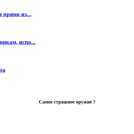
 прямо из...
икам, испо...
ра
Самое страшное оружие ?