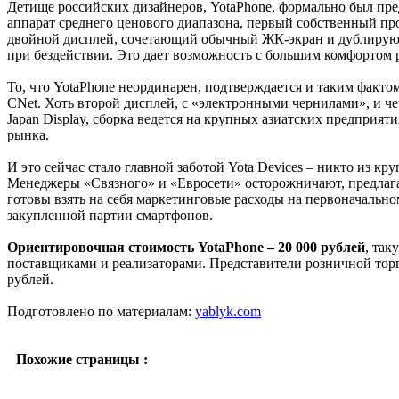
Детище российских дизайнеров, YotaPhone, формально был пред
аппарат среднего ценового диапазона, первый собственный про
двойной дисплей, сочетающий обычный ЖК-экран и дублиру
при бездействии. Это дает возможность с большим комфортом 
То, что YotaPhone неординарен, подтверждается и таким факто
CNet. Хоть второй дисплей, с «электронными чернилами», и ч
Japan Display, сборка ведется на крупных азиатских предпри
рынка.
И это сейчас стало главной заботой Yota Devices – никто из кр
Менеджеры «Связного» и «Евросети» осторожничают, предлагая 
готовы взять на себя маркетинговые расходы на первоначальном
закупленной партии смартфонов.
Ориентировочная стоимость YotaPhone – 20 000 рублей
, так
поставщиками и реализаторами. Представители розничной торг
рублей.
Подготовлено по материалам:
yablyk.com
Похожие страницы :