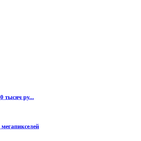
 тысяч ру...
 мегапикселей