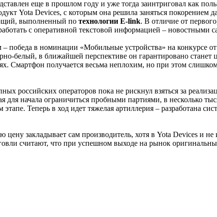
ставлен еще в прошлом году и уже тогда заинтриговал как поль
дукт Yota Devices, с которым она решила заняться покорением 
ющий, выполненный по
технологии E-link
. В отличие от первог
работать с оперативной текстовой информацией – новостными с
м – победа в номинации «Мобильные устройства» на конкурсе от
ерно-белый, в ближайшей перспективе он гарантировано станет 
ятиях. Смартфон получается весьма неплохим, но при этом слиш
упных российских операторов пока не рискнул взяться за реализа
для начала ограничиться пробными партиями, в несколько тысяч 
 этапе. Теперь в ход идет тяжелая артиллерия – разработана си
ую цену закладывает сам производитель, хотя в Yota Devices и н
овли считают, что при успешном выходе на рынок оригинальные