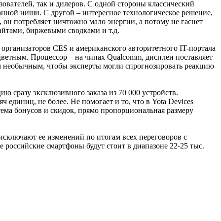
зователей, так и дилеров. С одной стороны классический
данной ниши. С другой – интересное технологическое решение,
о, он потребляет ничтожно мало энергии, а потому не гаснет
айтами, биржевыми сводками и т.д.
 организаторов CES и американского авторитетного IT-портала
цветным. Процессор – на чипах Qualcomm, дисплеи поставляет
ком необычным, чтобы эксперты могли спрогнозировать реакцию
цию сразу эксклюзивного заказа из 70 000 устройств.
единиц, не более. Не помогает и то, что в Yota Devices
стема бонусов и скидок, прямо пропорциональная размеру
е исключают ее изменений по итогам всех переговоров с
 российские смартфоны будут стоит в диапазоне 22-25 тыс.