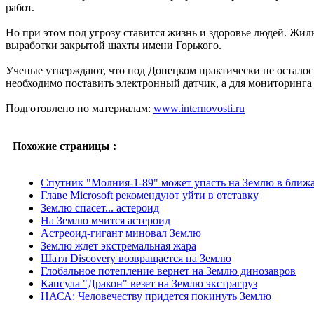
работ.
Но при этом под угрозу ставится жизнь и здоровье людей. Жил
выработки закрытой шахты имени Горького.
Ученые утверждают, что под Донецком практически не осталос
необходимо поставить электронный датчик, а для мониторинга
Подготовлено по материалам:
www.internovosti.ru
Похожие страницы :
Спутник "Молния-1-89" может упасть на Землю в ближ
Главе Microsoft рекомендуют уйти в отставку
Землю спасет... астероид
На Землю мчится астероид
Астреоид-гигант миновал Землю
Землю ждет экстремальная жара
Шатл Discovery возвращается на Землю
Глобальное потепление вернет на Землю динозавров
Капсула "Дракон" везет на Землю экстрагруз
НАСА: Человечеству придется покинуть Землю