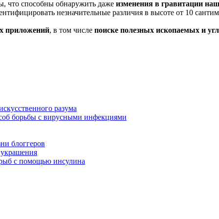
ны, что способны обнаружить даже
изменения в гравитации на
дентифицировать незначительные различия в высоте от 10 санти
ых приложений
, в том числе
поиске полезных ископаемых и угл
искусственного разума
особ борьбы с вирусными инфекциями
зни блоггеров
 украшения
 рыб с помощью инсулина