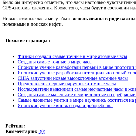
Было бы интересно отметить, что часы настолько чувствитель
GPS-системы слежения. Кроме того, часы будут в состоянии и
Новые атомные часы могут быть
использованы в ряде важн
полезными в поисках нефти.
Похожие страницы :
Физики создали самые точные в мире атомные часы
Созданы самые точные в мире часы
Японские ученые разработали первый в мире прототип 
Японские ученые разработали потенциально новый сп
США запустили новые высокоточные атомные часы
Представлены первые наручные атомные часы
Исследователи выяснлили самые несчастные часы в жи
Созданы самые маленькие в мире золотые и серебряные
Самые ядовитые улитки в мире научились охотиться на
Японские учёные вновь создали роборебенка
Рейтинг:
Комментарии:
(0)