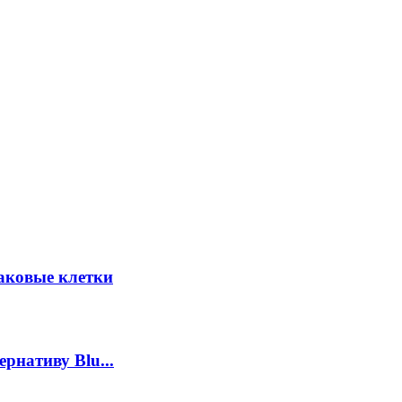
аковые клетки
рнативу Blu...