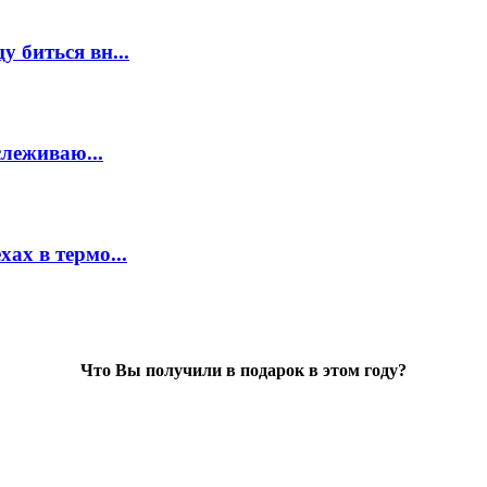
 биться вн...
слеживаю...
ах в термо...
Что Вы получили в подарок в этом году?