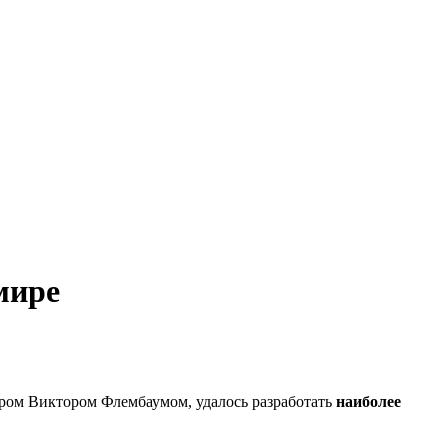
мире
ором Виктором Флембаумом, удалось разработать
наиболее